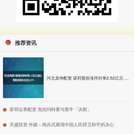
推荐资讯
河北龙坤配资 诺邦股份涨停封单2.52亿元 基金二季度新进持仓占比达3.81%
​富明证券配资 泡泡玛特要与黄牛「决裂」
​天盛投资 外媒：阅兵式展现中国人民捍卫和平的决心