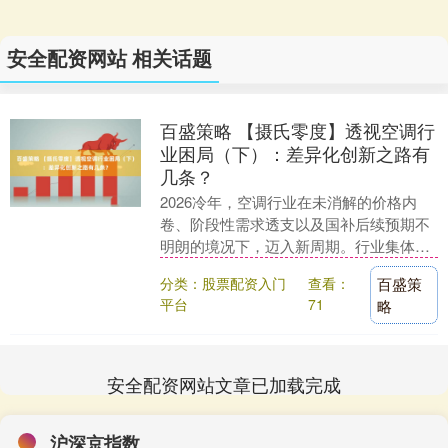
安全配资网站 相关话题
百盛策略 【摄氏零度】透视空调行
业困局（下）：差异化创新之路有
几条？
2026冷年，空调行业在未消解的价格内
卷、阶段性需求透支以及国补后续预期不
明朗的境况下，迈入新周期。行业集体意
识到：构建真正以用户需求为核心的差异
分类：股票配资入门
查看：
百盛策
化创新体系，才....
平台
71
略
安全配资网站文章已加载完成
沪深京指数