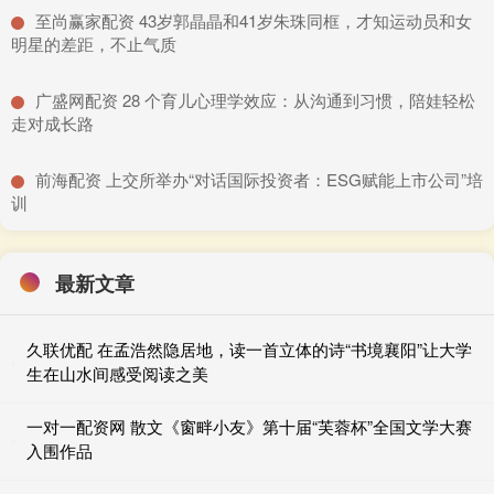
​至尚赢家配资 43岁郭晶晶和41岁朱珠同框，才知运动员和女
明星的差距，不止气质
​广盛网配资 28 个育儿心理学效应：从沟通到习惯，陪娃轻松
走对成长路
​前海配资 上交所举办“对话国际投资者：ESG赋能上市公司”培
训
最新文章
久联优配 在孟浩然隐居地，读一首立体的诗“书境襄阳”让大学
生在山水间感受阅读之美
一对一配资网 散文《窗畔小友》第十届“芙蓉杯”全国文学大赛
入围作品