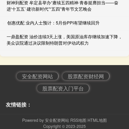
财神到配资 牟定县举办“赓续五四精神·青春挺膺担当——奋
进‘十五五’·建功新时代”“五四”青年节文艺晚会
创惠优配 业内人士预计：5月份PPI有望继续回升
一鼎盈配资 油价连续3天上涨，美国原油库存继续加速下降，
美众议院通过决议限制特朗普对伊动武权力
安全配资网站
股票配资财经网
股票配资入门平台
友情链接：
Powered by
安全配资网站
RSS地图
HTML地图
Copyright
© 2023-2025